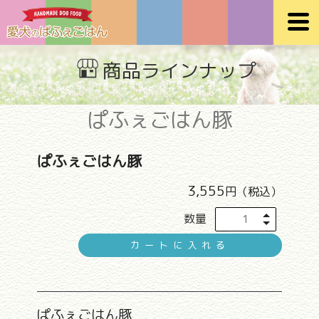
コ
ン
テ
ン
商品ラインナップ
ツ
へ
ぱふぇごはん豚
ス
キ
ッ
ぱふぇごはん豚
プ
3,555
円
（税込）
数量
カートに入れる
ぱふぇごはん豚